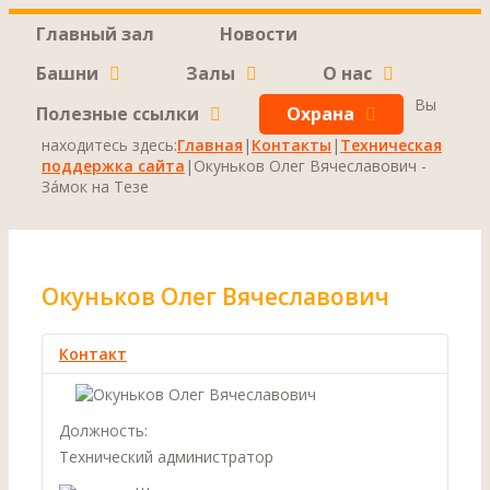
Главный зал
Новости
Башни
Залы
О нас
Вы
Полезные ссылки
Охрана
находитесь здесь:
Главная
|
Контакты
|
Техническая
поддержка сайта
|
Окуньков Олег Вячеславович -
Зáмок на Тезе
Окуньков Олег Вячеславович
Контакт
Должность:
Технический администратор