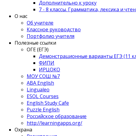
Дополнительно к уроку
7 - 8 классы. Грамматика, лексика и чте
О нас
Об учителе
Классное руководство
Портфолио учителя
Полезные ссылки
ОГЕ (ЕГЭ)
Демонстрационные варианты ЕГЭ (11 клас
ФИПИ
ИРЦОКО
МОУ СОШ №7
ABA English
Lingualeo
ESOL Courses
English Study Cafe
Puzzle English
Российское образование
http://learningapps.org/
Охрана