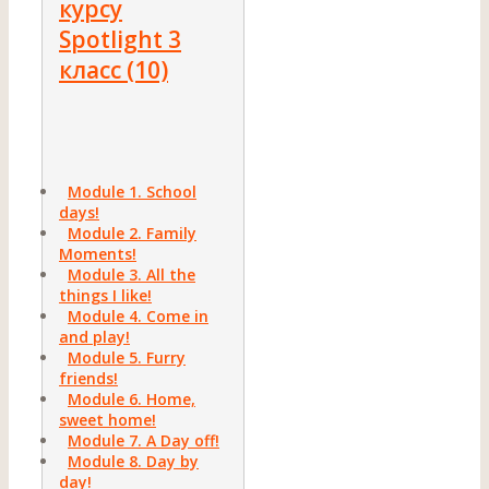
курсу
Spotlight 3
класс (10)
Module 1. School
days!
Module 2. Family
Moments!
Module 3. All the
things I like!
Module 4. Come in
and play!
Module 5. Furry
friends!
Module 6. Home,
sweet home!
Module 7. A Day off!
Module 8. Day by
day!