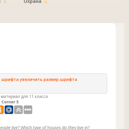
и
Охрана
р шрифта
увеличить размер шрифта
материал для 11 класса
 Corner 5
eople live? Which type of houses do they live in?