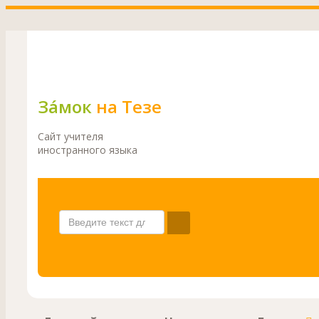
Зáмок
на Тезе
Сайт учителя
иностранного языка