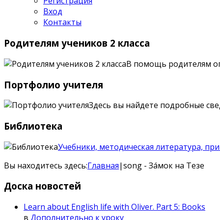
Регистрация
Вход
Контакты
Родителям
учеников 2 класса
В помощь родителям оп
Портфолио
учителя
Здесь вы найдете подробные све
Библиотека
Учебники, методическая литература, при
Вы находитесь здесь:
Главная
|
song - Зáмок на Тезе
Доска
новостей
Learn about English life with Oliver. Part 5: Books
в
Дополнительно к уроку