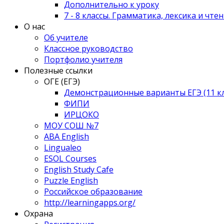
Дополнительно к уроку
7 - 8 классы. Грамматика, лексика и чте
О нас
Об учителе
Классное руководство
Портфолио учителя
Полезные ссылки
ОГЕ (ЕГЭ)
Демонстрационные варианты ЕГЭ (11 клас
ФИПИ
ИРЦОКО
МОУ СОШ №7
ABA English
Lingualeo
ESOL Courses
English Study Cafe
Puzzle English
Российское образование
http://learningapps.org/
Охрана