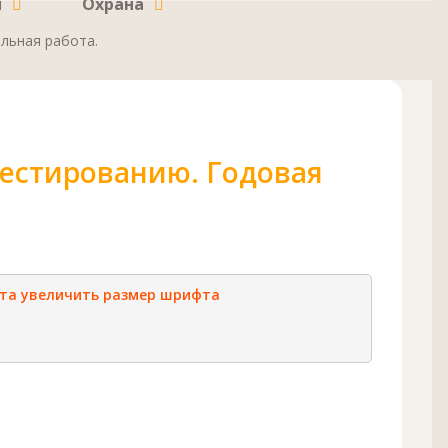
и
Охрана
ольная работа.
 тестированию. Годовая
та
увеличить размер шрифта