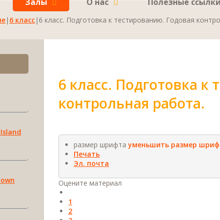
Залы
О нас
Полезные ссылк
ие
|
6 класс
|
6 класс. Подготовка к тестированию. Годовая контр
6 класс. Подготовка к
контрольная работа.
 Island
размер шрифта
уменьшить размер шриф
Печать
Эл. почта
r own
Оцените материал
1
2