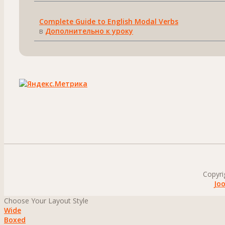
Complete Guide to English Modal Verbs
в
Дополнительно к уроку
Copyri
Jo
Choose Your Layout Style
Wide
Boxed