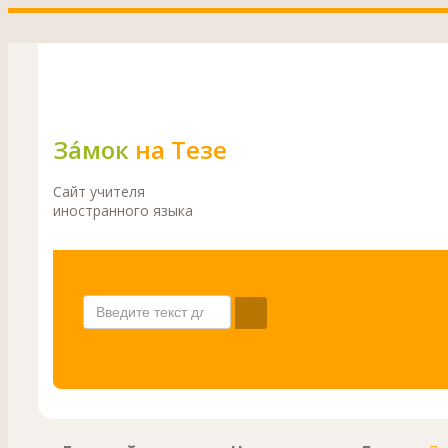
Зáмок
на Тезе
Сайт учителя
иностранного языка