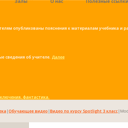
Залы
О нас
Полезные ссылк
елям опубликованы пояснения к материалам учебника и ра
ые сведения об учителе.
Далее
иключения, фантастика.
ека
|
Обучающее видео
|
Видео по курсу Spotlight 3 класс
|
Modu