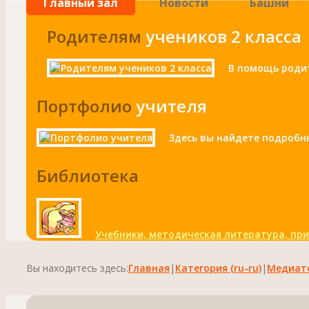
Главный зал
Новости
Башни
Родителям
учеников 2 класса
В помощь родит
Портфолио
учителя
Здесь вы найдете подробн
Библиотека
Учебники, методическая литература, пр
Вы находитесь здесь:
Главная
|
Категория (ru-ru)
|
Медиат