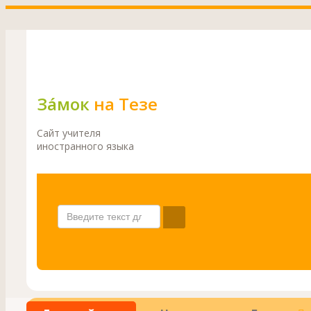
Зáмок
на Тезе
Сайт учителя
иностранного языка