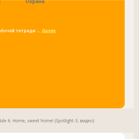
и
Охрана
бочей тетради ...
Далее
le 6. Home, sweet home! (Spotlight-3, видео)