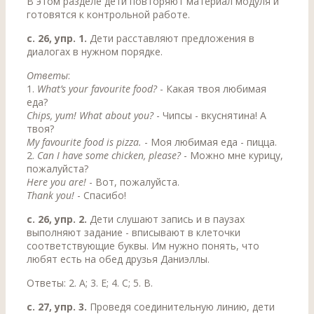
В этом разделе дети повторяют материал модуля и
готовятся к контрольной работе.
с. 26, упр. 1.
Дети расставляют предложения в
диалогах в нужном порядке.
Ответы
:
1.
What’s your favourite food?
- Какая твоя любимая
еда?
Chips, yum! What about you?
- Чипсы - вкуснятина! А
твоя?
My favourite food is pizza.
- Моя любимая еда - пицца.
2.
Can I have some chicken, please?
- Можно мне курицу,
пожалуйста?
Here you are!
- Вот, пожалуйста.
Thank you!
- Спасибо!
с. 26, упр. 2.
Дети слушают запись и в паузах
выполняют задание - вписывают в клеточки
соответствующие буквы. Им нужно понять, что
любят есть на обед друзья Даниэллы.
Ответы: 2. А; 3. Е; 4. С; 5. В.
с. 27, упр. 3.
Проведя соединительную линию, дети