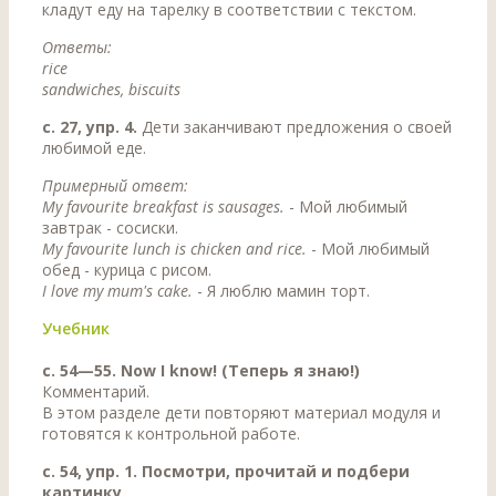
кладут еду на тарелку в соответствии с текстом.
Ответы:
rice
sandwiches, biscuits
с. 27, упр. 4.
Дети заканчивают предложения о своей
любимой еде.
Примерный ответ:
Му favourite breakfast is sausages.
- Мой любимый
завтрак - сосиски.
Му favourite lunch is chicken and rice.
- Мой любимый
обед - курица с рисом.
I love ту mum's cake.
- Я люблю мамин торт.
Учебник
с. 54—55. Now I know! (Теперь я знаю!)
Комментарий.
В этом разделе дети повторяют материал модуля и
готовятся к контрольной работе.
с. 54, упр. 1. Посмотри, прочитай и подбери
картинку.