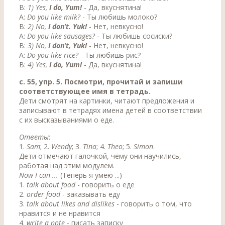
В:
1) Yes,
I do, Yum!
- Да, вкуснятина!
A:
Do you like milk?
- Ты любишь молоко?
В:
2) No,
I don’t. Yuk!
- Нет, невкусно!
A:
Do you like sausages?
- Ты любишь сосиски?
В:
3) No,
I don’t, Yuk!
- Нет, невкусно!
A:
Do you like rice?
- Ты любишь рис?
В:
4) Yes,
I do, Yum!
- Да, вкуснятина!
с. 55, упр. 5. Посмотри, прочитай и запиши
соответствующее имя в тетрадь.
Дети смотрят на картинки, читают предложения и
записывают в тетрадях имена детей в соответствии
с их высказываниями о еде.
Ответы
:
1.
Sam
; 2.
Wendy
; 3.
Tina
; 4.
Theo
; 5.
Simon
.
Дети отмечают галочкой, чему они научились,
работая над этим модулем.
Now I сап ...
(Теперь я умею ...)
1.
talk about food
- говорить о еде
2.
order food
- заказывать еду
3.
talk about likes and dislikes
- говорить о том, что
нравится и не нравится
4.
write a note
- писать записку