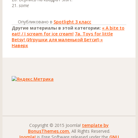
21.
some
Опубликовано в
Spotlight 3 класс
Другие материалы в этой категории:
« A bite to
eat! / I scream for ice cream!
7а. Toys for little
Betsy! (Игрушки для маленькой Бетси!) »
Наверх
Copyright © 2015 Joomla!
template by
BonusThemes.com.
All Rights Reserved.
Joomla!
is Free Software released under the
GNU