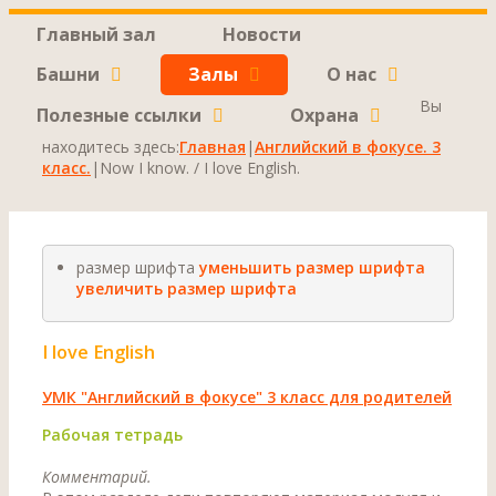
Главный зал
Новости
Башни
Залы
О нас
Вы
Полезные ссылки
Охрана
находитесь здесь:
Главная
|
Английский в фокусе. 3
класс.
|
Now I know. / I love English.
размер шрифта
уменьшить размер шрифта
увеличить размер шрифта
I love English
УМК "Английский в фокусе" 3 класс для родителей
Рабочая тетрадь
Комментарий.