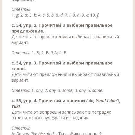
Ответы:
1.
g
; 2.
а
; 3.
k
; 4.
е
; 5.
b
; 6.
d
; 7.
i
; 8.
h
; 9.
с
; 10.
f
.
с. 54, упр. 2. Прочитай и выбери правильное
предложение.
Дети читают предложения и выбирают правильный
вариант.
Ответы:
1. B; 2. В; 3.А; 4. В.
с. 54, упр. 3. Прочитай и выбери правильное
слово.
Дети читают предложения и выбирают правильный
вариант.
Ответы
: 1.
any
; 2.
any
; 3.
some
; 4.
any
; 5.
some
.
c. 55, ynp. 4. Прочитай и напиши
I do, Yum! I don’t,
Yuk!
Дети читают вопросы и записывают в тетрадях
ответы, используя фразы из задания.
Ответы
:
A:
Do you like biscuits?
- Ты любишь печенье?