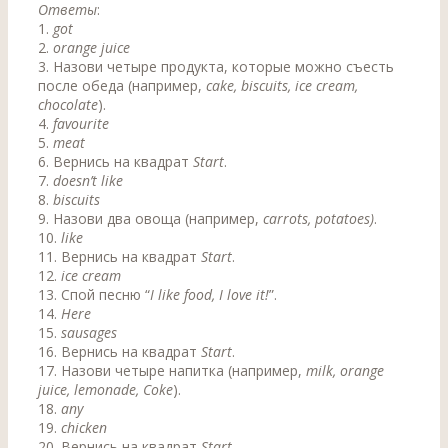
Ответы
:
1.
got
2.
orange juice
3. Назови четыре продукта, которые можно съесть
после обеда (например,
cake, biscuits, ice cream,
chocolate
).
4.
favourite
5.
meat
6. Вернись на квадрат
Start
.
7.
doesn’t like
8.
biscuits
9. Назови два овоща (например,
carrots, potatoes)
.
10.
like
11. Вернись на квадрат
Start
.
12.
ice cream
13. Спой песню “
I like food, I love it!
”.
14.
Here
15.
sausages
16. Вернись на квадрат
Start
.
17. Назови четыре напитка (например,
milk, orange
juice, lemonade, Coke
).
18.
any
19.
chicken
20. Вернись на квадрат
Start
.