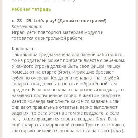
Рабочая тетрадь
с. 28—29. Let’s play! (Давайте поиграем!)
Комментарий.
Играя, дети повторяют материал модуля и
готовятся к контрольной работе.
Как играть.
Так как игра предназначена для парной работы, кто-
то из родителей может поиграть вместе с ребёнком.
У каждого игрока должна быть своя фишка. Фишку
помещают на старте (
Start
). Играющие бросают
кубик по очереди. Когда они попадают на голубой
квадрат, они должны назвать изображённый там
предмет. Если они попадают на розовый квадрат, то
называют пропущенное слово. В жёлтом квадрате
даётся команда выполнить какое-то задание. Если
они дают правильные ответы и верно выполняют
задания, то остаются на этом же квадрате, а если
нет, то возвращаются снова в квадрат
Start
. Есть
ещё квадраты с мордочкой кошки Трикси из комикса,
с которых приходится возвращаться на старт (
Start
).