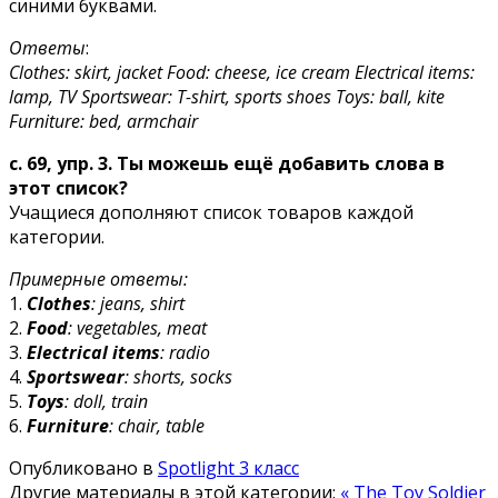
синими буквами.
Ответы
:
Clothes: skirt, jacket Food: cheese, ice cream Electrical items:
lamp, TV Sportswear: T-shirt, sports shoes Toys: ball, kite
Furniture: bed, armchair
c. 69, упр. 3. Ты можешь ещё добавить слова в
этот список?
Учащиеся дополняют список товаров каждой
категории.
Примерные ответы:
1.
Clothes
: jeans, shirt
2.
Food
: vegetables, meat
3.
Electrical items
: radio
4.
Sportswear
: shorts, socks
5.
Toys
: doll, train
6.
Furniture
: chair, table
Опубликовано в
Spotlight 3 класс
Другие материалы в этой категории:
« The Toy Soldier