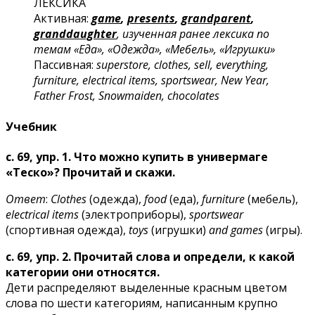
ЛЕКСИКА
Активная:
game
,
presents
,
grandparent
,
granddaughter
, изученная ранее лексика по
темам «Еда», «Одежда», «Мебель», «Игрушки»
Пассивная:
superstore, clothes, sell, everything,
furniture, electrical items, sportswear, New Year,
Father Frost, Snowmaiden, chocolates
Учебник
с. 69, упр. 1. Что можно купить в универмаге
«Теско»? Прочитай и скажи.
Ответ
:
Clothes
(одежда),
food
(еда),
furniture
(мебель),
electrical items
(электроприборы),
sportswear
(спортивная одежда),
toys
(игрушки)
and games
(игры).
с. 69, упр. 2. Прочитай слова и определи, к какой
категории они относятся.
Дети распределяют выделенные красным цветом
слова по шести категориям, написанным крупно