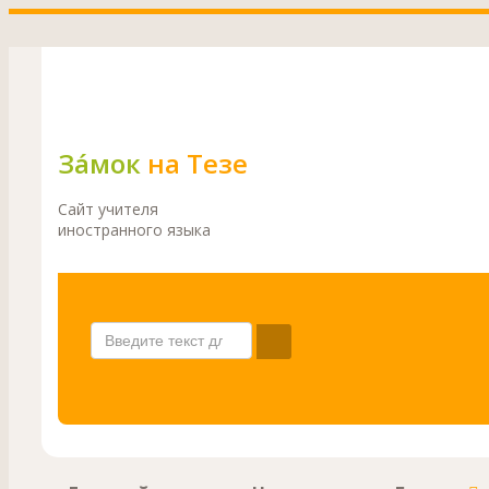
Зáмок
на Тезе
Сайт учителя
иностранного языка