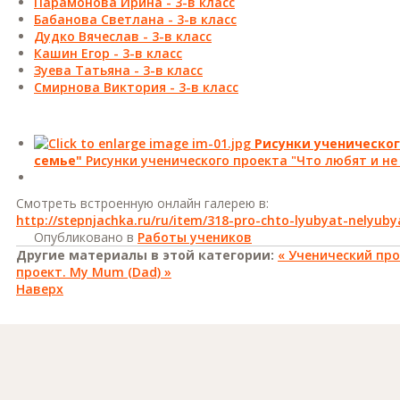
Парамонова Ирина - 3-в класс
Бабанова Светлана - 3-в класс
Дудко Вячеслав - 3-в класс
Кашин Егор - 3-в класс
Зуева Татьяна - 3-в класс
Смирнова Виктория - 3-в класс
Рисунки ученическог
семье"
Рисунки ученического проекта "Что любят и не
Смотреть встроенную онлайн галерею в:
http://stepnjachka.ru/ru/item/318-pro-chto-lyubyat-nelyub
Опубликовано в
Работы учеников
Другие материалы в этой категории:
« Ученический проек
проект. My Mum (Dad) »
Наверх