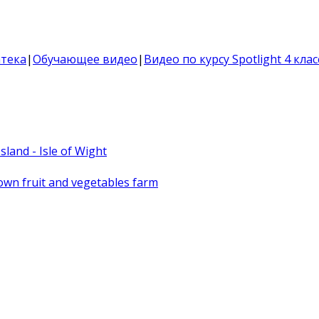
тека
|
Обучающее видео
|
Видео по курсу Spotlight 4 клас
sland - Isle of Wight
r own fruit and vegetables farm