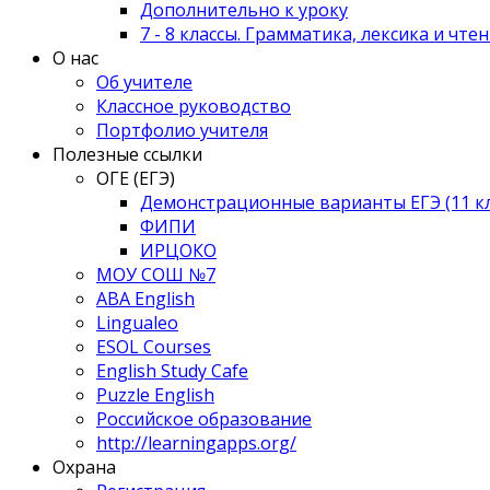
Дополнительно к уроку
7 - 8 классы. Грамматика, лексика и чте
О нас
Об учителе
Классное руководство
Портфолио учителя
Полезные ссылки
ОГЕ (ЕГЭ)
Демонстрационные варианты ЕГЭ (11 клас
ФИПИ
ИРЦОКО
МОУ СОШ №7
ABA English
Lingualeo
ESOL Courses
English Study Cafe
Puzzle English
Российское образование
http://learningapps.org/
Охрана