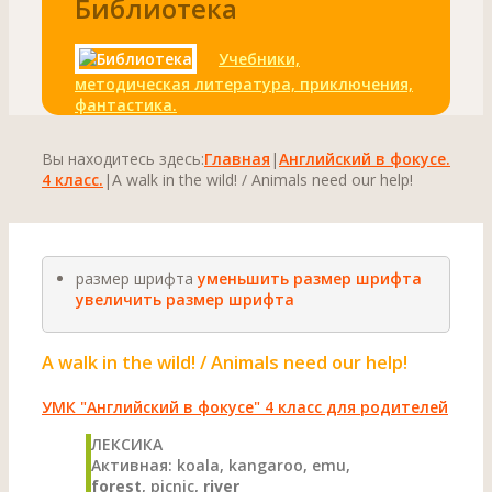
Библиотека
Учебники,
методическая литература, приключения,
фантастика.
Вы находитесь здесь:
Главная
|
Английский в фокусе.
4 класс.
|
A walk in the wild! / Animals need our help!
размер шрифта
уменьшить размер шрифта
увеличить размер шрифта
A walk in the wild! / Animals need our help!
УМК "Английский в фокусе" 4 класс для родителей
ЛЕКСИКА
Активная: koala, kangaroo, emu,
forest
, picnic,
river