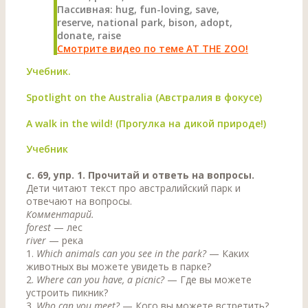
Пассивная: hug, fun-loving, save,
reserve, national park, bison, adopt,
donate, raise
Смотрите видео по теме AT THE ZOO!
Учебник.
Spotlight on the Australia (Австралия в фокусе)
A walk in the wild! (Прогулка на дикой природе!)
Учебник
с. 69, упр. 1. Прочитай и ответь на вопросы.
Дети читают текст про австралийский парк и
отвечают на вопросы.
Комментарий.
forest
— лес
river
— река
1.
Which animals can you see in the park?
— Каких
животных вы можете увидеть в парке?
2.
Where can you have, a picnic?
— Где вы можете
устроить пикник?
3.
Who can you meet?
— Кого вы можете встретить?