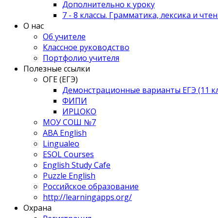
Дополнительно к уроку
7 - 8 классы. Грамматика, лексика и чте
О нас
Об учителе
Классное руководство
Портфолио учителя
Полезные ссылки
ОГЕ (ЕГЭ)
Демонстрационные варианты ЕГЭ (11 клас
ФИПИ
ИРЦОКО
МОУ СОШ №7
ABA English
Lingualeo
ESOL Courses
English Study Cafe
Puzzle English
Российское образование
http://learningapps.org/
Охрана