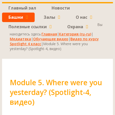
Главный зал
Новости
Башни
Залы
О нас
Вы
Полезные ссылки
Охрана
находитесь здесь:
Главная
|
Категория (ru-ru)
|
Медиатека
|
Обучающее видео
|
Видео по курсу
Spotlight 4 класс
|
Module 5. Where were you
yesterday? (Spotlight-4, видео)
Module 5. Where were you
yesterday? (Spotlight-4,
видео)