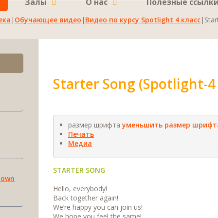
Залы
О нас
Полезные ссылк
ека
|
Обучающее видео
|
Видео по курсу Spotlight 4 класс
|
Star
Starter Song (Spotlight-
размер шрифта
уменьшить размер шрифт
Печать
Медиа
STARTER SONG
r own
Hello, everybody!
Back together again!
We’re happy you can join us!
We hope you feel the same!