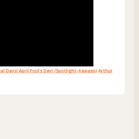
ial Days! April Fool's Day! (Spotlight-4 видео)
Arthur