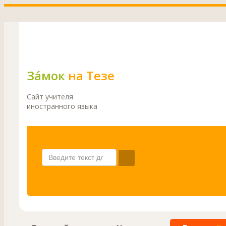
Зáмок
на Тезе
Сайт учителя
иностранного языка