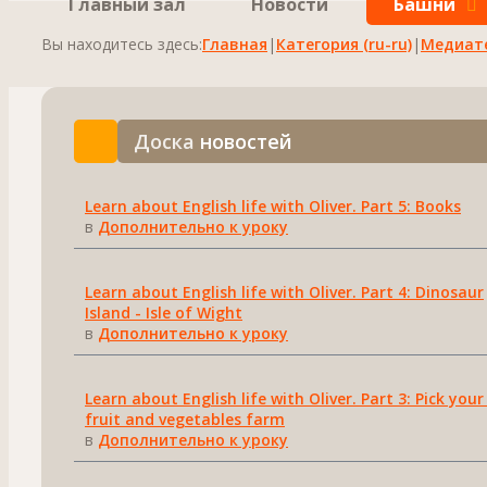
Главный зал
Новости
Башни
Вы находитесь здесь:
Главная
|
Категория (ru-ru)
|
Медиат
Доска
новостей
Learn about English life with Oliver. Part 5: Books
в
Дополнительно к уроку
Learn about English life with Oliver. Part 4: Dinosaur
Island - Isle of Wight
в
Дополнительно к уроку
Learn about English life with Oliver. Part 3: Pick you
fruit and vegetables farm
в
Дополнительно к уроку