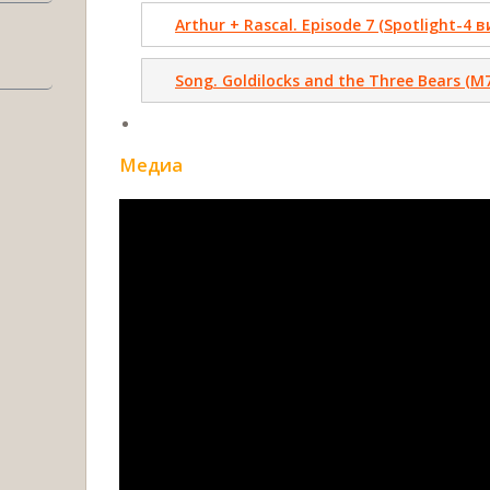
Arthur + Rascal. Episode 7 (Spotlight-4 
Song. Goldilocks and the Three Bears (M7
Медиа