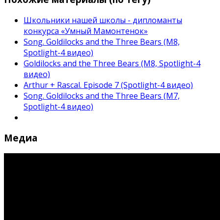
Школьники нашей школы - дипломанты
конкурса «Умный Мамонтенок»
Song. Goldilocks and the Three Bears (M8,
Spotlight-4 видео)
Goldilocks and the Three Bears (M8, Spotlight-4
видео)
Arthur + Rascal. Episode 7 (Spotlight-4 видео)
Song. Goldilocks and the Three Bears (M7,
Spotlight-4 видео)
Медиа