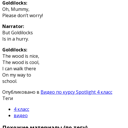
Goldilocks:
Oh, Mummy,
Please don’t worry!
Narrator:
But Goldilocks
Is in a hurry.
Goldilocks:
The wood is nice,
The wood is cool,
I can walk there
On my way to
school.
Опубликовано в
Видео по курсу Spotlight 4 класс
Теги
4 класс
видео
Похожие материалы (по тегу)