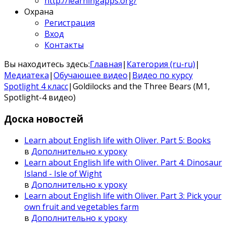
http://learningapps.org/
Охрана
Регистрация
Вход
Контакты
Вы находитесь здесь:
Главная
|
Категория (ru-ru)
|
Медиатека
|
Обучающее видео
|
Видео по курсу
Spotlight 4 класс
|
Goldilocks and the Three Bears (M1,
Spotlight-4 видео)
Доска
новостей
Learn about English life with Oliver. Part 5: Books
в
Дополнительно к уроку
Learn about English life with Oliver. Part 4: Dinosaur
Island - Isle of Wight
в
Дополнительно к уроку
Learn about English life with Oliver. Part 3: Pick your
own fruit and vegetables farm
в
Дополнительно к уроку